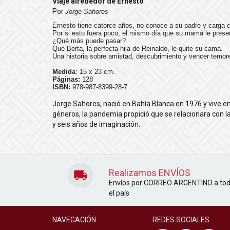
Viaje alrededor de Ernesto
Por
Jorge Sahores
Ernesto tiene catorce años, no conoce a su padre y carga
Por si esto fuera poco, el mismo día que su mamá le prese
¿Qué más puede pasar?
Que Berta, la perfecta hija de Reinaldo, le quite su cama.
Una historia sobre amistad, descubrimiento y vencer temor
Medida
: 15 x 23 cm.
Páginas:
128
ISBN:
978-987-8399-28-7
Jorge Sahores, nació en Bahía Blanca en 1976 y vive e
géneros, la pandemia propició que se relacionara con la
y seis años de imaginación.
Realizamos ENVÍOS
Envíos por CORREO ARGENTINO a to
el país
NAVEGACIÓN
REDES SOCIALES