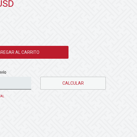
USD
CP:
CAMBIAR CP
nvío
CALCULAR
TAL